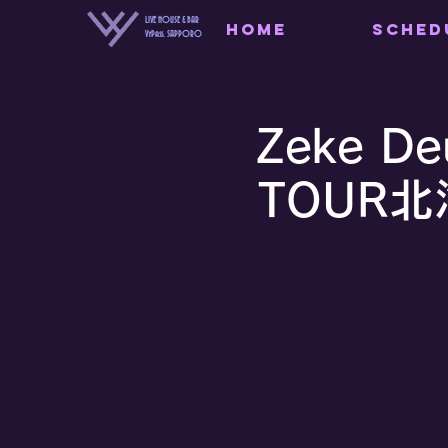
LIVE HOUSE & BAR
HOME
SCHED
VyPass. SAPPORO
Zeke De
TOUR北海