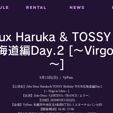
ULE
RENTAL
NEWS
ux Haruka & TOSSY 
道編Day.2 [～Virgo t
～]
9月13日(日)
  |  
VyPass.
【公演名】Zeke Deux Haruka & TOSSY Birthday TOUR北海道編Day.2
[～Virgo to Libra～]
【出演】Zeke Deux / GERTENA / TRANCE / エラー。
【日程】2026年9月13日(日)
【会場】VyPass. 札幌市中央区北4条西6丁目1-1 エターナルパンセB1
【開場/開演】16:30 / 17:00