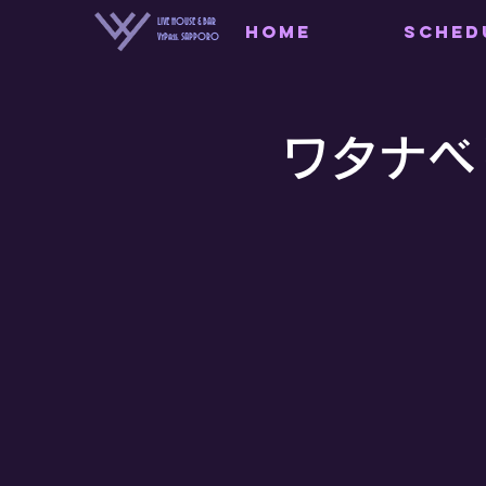
LIVE HOUSE & BAR
HOME
SCHED
VyPass. SAPPORO
ワタナベリ