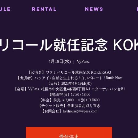
ULE
RENTAL
NEWS
コール就任記念 KOK
4月19日(水)
  |  
VyPass.
【公演名】ワタナベリコール就任記念 KOKERA #3
【出演者】ハクアイ / 自然と生まれる / 白いパレード / Rutile Note
【日程】2023年4月19日(水)
【会場】VyPass. 札幌市中央区北4条西6丁目1-1 エターナルパンセB1
【開場/開演】17:30 / 18:00
【料金】前売 ￥2,000 ※別１D ¥600
【チケット販売】各出演者お取り置き
【お問合せ】livehouse@vypass.com
受付停止