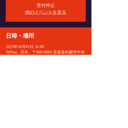
受付停止
他のイベントを見る
日時・場所
2023年10月01日 16:00
VyPass., 日本、〒060-0004 北海道札幌市中央
区北４条西６丁目１−１ エターナルパンセ
Ｂ１
イベントをシェア
© 2021 VeryGoodDoctorRecords
All Rights Reserved.