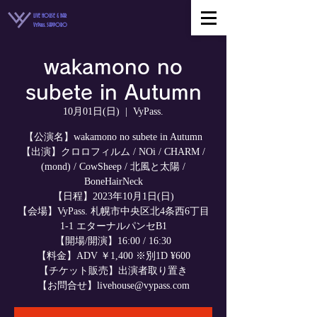
LIVE HOUSE & BAR
VyPass. SAPPORO
wakamono no
subete in Autumn
10月01日(日)
  |  
VyPass.
【公演名】wakamono no subete in Autumn
【出演】クロロフィルム / NOi / CHARM /
(mond) / CowSheep / 北風と太陽 /
BoneHairNeck
【日程】2023年10月1日(日)
【会場】VyPass. 札幌市中央区北4条西6丁目
1-1 エターナルパンセB1
【開場/開演】16:00 / 16:30
【料金】ADV ￥1,400 ※別1D ¥600
【チケット販売】出演者取り置き
【お問合せ】livehouse@vypass.com