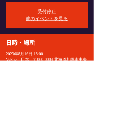
受付停止
他のイベントを見る
日時・場所
2023年8月16日 18:00
VyPass., 日本、〒060-0004 北海道札幌市中央
区北４条西６丁目１−１ エターナルパンセ
Ｂ１
イベントをシェア
© 2021 VeryGoodDoctorRecords
All Rights Reserved.