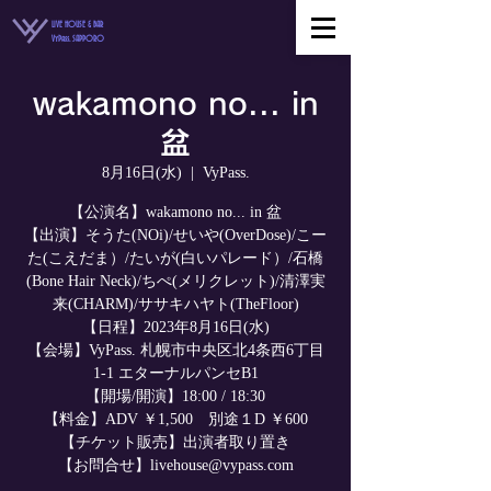
LIVE HOUSE & BAR
VyPass. SAPPORO
wakamono no... in
盆
8月16日(水)
  |  
VyPass.
【公演名】wakamono no... in 盆
【出演】そうた(NOi)/せいや(OverDose)/こー
た(こえだま）/たいが(白いパレード）/石橋
(Bone Hair Neck)/ちぺ(メリクレット)/清澤実
来(CHARM)/ササキハヤト(TheFloor)
【日程】2023年8月16日(水)
【会場】VyPass. 札幌市中央区北4条西6丁目
1-1 エターナルパンセB1
【開場/開演】18:00 / 18:30
【料金】ADV ￥1,500 別途１D ￥600
【チケット販売】出演者取り置き
【お問合せ】livehouse@vypass.com