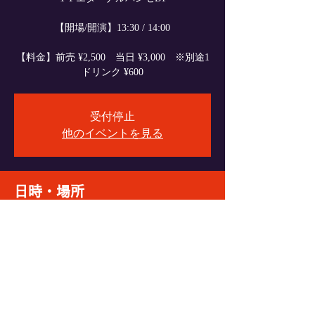
【開場/開演】13:30 / 14:00
【料金】前売 ¥2,500 当日 ¥3,000 ※別途1
受付停止
他のイベントを見る
日時・場所
2025年1月11日 13:30
VyPass., 〒060-0004 北海道札幌市中央区北４
条西６丁目１−１ エターナルパンセ Ｂ１
イベントをシェア