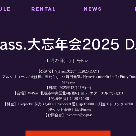
ULE
RENTAL
NEWS
Pass.大忘年会2025 D
12月27日(土)
  |  
VyPass.
【公演名】VyPass.大忘年会2025 DAY1
クリコール / 犬は棒に当たらない / 鎌田元気 / Hysteria / moonlit / null / Pinky Donna
M / yayo
【日程】2025年12月27日(土)
【会場】VyPass. 札幌市中央区北4条西6丁目1-1 エターナルパンセB1
【開場/開演】14:30 / 15:00
【料金】Livepocket 前売 ¥2,400 / Livepocket 通し券 ¥6,000 ※別途１ドリンク￥600
【チケット販売】LivePocket
【お問合せ】livehouse@vypass