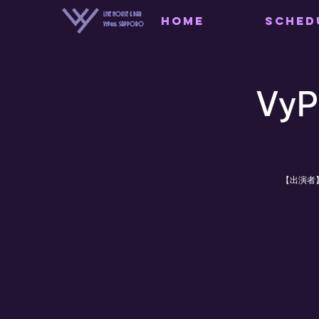
LIVE HOUSE & BAR
HOME
SCHED
VyPass. SAPPORO
Vy
【出演者】アル