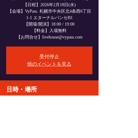
【日程】2026年2月18日(水)
【会場】VyPass. 札幌市中央区北4条西6丁目
1-1 エターナルパンセB1
【開場/開演】18:00 / 19:00
【料金】入場無料
【お問合せ】livehouse@vypass.com
受付停止
他のイベントを見る
日時・場所
2026年2月18日 18:00
VyPass., 日本、〒060-0004 北海道札幌市中央
区北４条西６丁目１−１ エターナルパンセ
Ｂ１
イベントをシェア