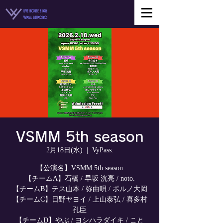
LIVE HOUSE & BAR
VyPass. SAPPORO
VSMM 5th season
2月18日(水)
  |  
VyPass.
【公演名】VSMM 5th season
【チームA】石橋 / 早坂 洸亮 / noto.
【チームB】テス山本 / 弥由唄 / ポルノ大岡
【チームC】日野ヤヨイ / 上山泰弘 / 喜多村
孔臣
【チームD】やぶ / ヨシハラダイキ / こと