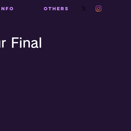
INFO
OTHERS
r Final