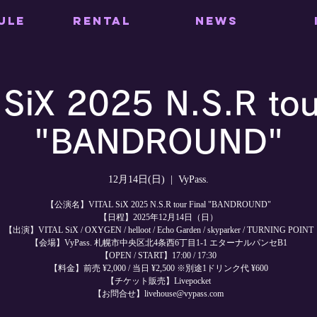
ULE
RENTAL
NEWS
SiX 2025 N.S.R tou
"BANDROUND"
12月14日(日)
  |  
VyPass.
【公演名】VITAL SiX 2025 N.S.R tour Final "BANDROUND"
【日程】2025年12月14日（日）
【出演】VITAL SiX / OXYGEN / helloot / Echo Garden / skyparker / TURNING POINT
【会場】VyPass. 札幌市中央区北4条西6丁目1-1 エターナルパンセB1
【OPEN / START】17:00 / 17:30
【料金】前売 ¥2,000 / 当日 ¥2,500 ※別途1ドリンク代 ¥600
【チケット販売】Livepocket
【お問合せ】livehouse@vypass.com