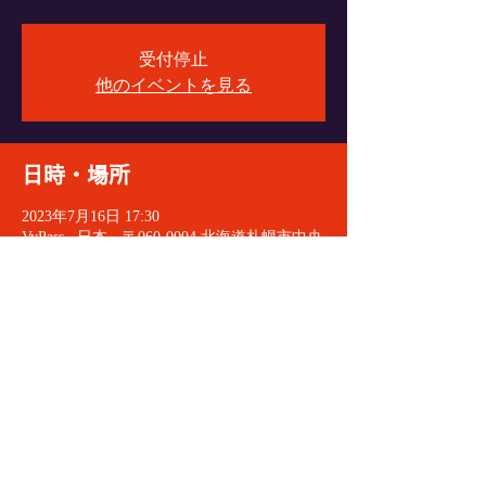
受付停止
他のイベントを見る
日時・場所
2023年7月16日 17:30
VyPass., 日本、〒060-0004 北海道札幌市中央
区北４条西６丁目１−１ エターナルパンセ
Ｂ１
イベントをシェア
© 2021 VeryGoodDoctorRecords