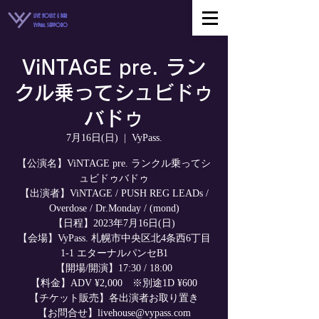
LIVE HOUSE & BAR
VyPass. SAPPORO
ViNTAGE pre. ラン
クル乗ってシュビドゥ
バドゥ
7月16日(日)
  |  
VyPass.
【公演名】ViNTAGE pre. ランクル乗ってシ
ュビドゥバドゥ
【出演者】ViNTAGE / PUSH REG LEADs /
Overdose / Dr.Monday / (mond)
【日程】2023年7月16日(日)
【会場】VyPass. 札幌市中央区北4条西6丁目
1-1 エターナルパンセB1
【開場/開演】17:30 / 18:00
【料金】ADV ¥2,000 ※別途1D ¥600
【チケット販売】各出演者お取り置き
【お問合せ】livehouse@vypass.com