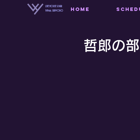
LIVE HOUSE & BAR
HOME
SCHED
VyPass. SAPPORO
哲郎の部