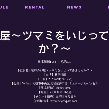
ULE
RENTAL
NEWS
屋〜ツマミをいじっ
か？〜
9月26日(火)
  |  
VyPass.
【公演名】哲郎の部屋〜ツマミをいじってみませんか？〜
【出演】桑尾哲郎
【日程】2023年9月26日(火)
【会場】VyPass. 札幌市中央区北4条西6丁目1-1 エターナルパンセB1
【開場/開演】19:30 / 20:00
【料金】￥2,000 ※1D込み
【チケット販売】出演者取り置き
【お問合せ】livehouse@vypass.com