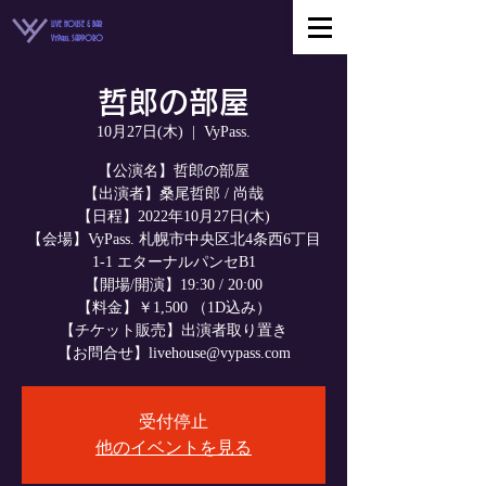
LIVE HOUSE & BAR
VyPass. SAPPORO
哲郎の部屋
10月27日(木)
  |  
VyPass.
【公演名】哲郎の部屋
【出演者】桑尾哲郎 / 尚哉
【日程】2022年10月27日(木)
【会場】VyPass. 札幌市中央区北4条西6丁目
1-1 エターナルパンセB1
【開場/開演】19:30 / 20:00
【料金】￥1,500 （1D込み）
【チケット販売】出演者取り置き
【お問合せ】livehouse@vypass.com
受付停止
他のイベントを見る