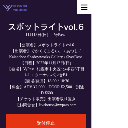
LIVE HOUSE & BAR
VyPass. SAPPORO
スポットライトvol.6
11月13日(日)
  |  
VyPass.
【公演名】スポットライトvol.6
【出演者】でかくてまるい。 / あつし /
Kalanchoe Shadowworks Gallery / ØverDose
【日程】2022年11月13日(日)
【会場】VyPass. 札幌市中央区北4条西6丁目
1-1 エターナルパンセB1
【開場/開演】18:00 / 18:30
【料金】ADV ¥2,000 DOOR ¥2,500 別途
1D ¥600
【チケット販売】出演者取り置き
【お問合せ】livehouse@vypass.com
受付停止