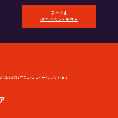
受付停止
他のイベントを見る
道札幌市中央区北４条西６丁目１−１ エターナルパンセ Ｂ１
ア