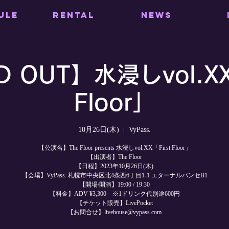
ULE
RENTAL
NEWS
 OUT】水浸しvol.XX
Floor」
10月26日(木)
  |  
VyPass.
【公演名】The Floor presents 水浸しvol.XX「First Floor」
【出演者】The Floor
【日程】2023年10月26日(木)
【会場】VyPass. 札幌市中央区北4条西6丁目1-1 エターナルパンセB1
【開場/開演】19:00 / 19:30
【料金】ADV ¥3,300 ※1ドリンク代別途600円
【チケット販売】LivePocket
【お問合せ】livehouse@vypass.com