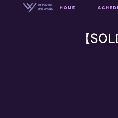
LIVE HOUSE & BAR
HOME
SCHED
VyPass. SAPPORO
【SOLD