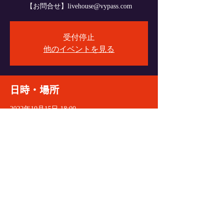
【お問合せ】livehouse@vypass.com
受付停止
他のイベントを見る
日時・場所
2022年10月15日 18:00
VyPass., 〒060-0004 北海道札幌市中央区北４
条西６丁目１−１ エターナルパンセ Ｂ１
イベントをシェア
© 2021 VeryGoodDoctorRecords