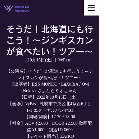
LIVE HOUSE & BAR
VyPass. SAPPORO
そうだ！北海道にも行
こう！～ジンギスカン
が食べたい！ツアー～
10月15日(土)
  |  
VyPass.
【公演名】そうだ！北海道にも行こう！～ジ
ンギスカンが食べたい！ツアー～
【出演者】IRIS MONDO / LuXuRiA / Owl
Nukes / さよならミオちゃん
【日程】2022年10月15日（土）
【会場】VyPass. 札幌市中央区北4条西6丁目
1-1 エターナルパンセB1
【開場/開演】17:30 / 18:00
【料金】ADV ¥2,000 DOOR ¥2,500 動画配
信 ¥1,000 別途1D ¥600
【チケット販売】ZAIKO