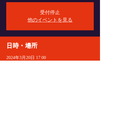
受付停止
他のイベントを見る
日時・場所
2024年3月20日 17:00
VyPass., 〒060-0004 北海道札幌市中央区北４
条西６丁目１−１ エターナルパンセ Ｂ１
イベントをシェア
© 2021 VeryGoodDoctorRecords
All Rights Reserved.