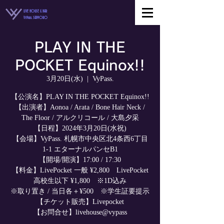
LIVE HOUSE & BAR
VyPass. SAPPORO
PLAY IN THE
POCKET Equinox!!
3月20日(水)
  |  
VyPass.
【公演名】PLAY IN THE POCKET Equinox!!
【出演者】Aonoa / Arata / Bone Hair Neck /
The Floor / アルクリコール / 大島夕采
【日程】2024年3月20日(水祝)
【会場】VyPass. 札幌市中央区北4条西6丁目
1-1 エターナルパンセB1
【開場/開演】17:00 / 17:30
【料金】LivePocket 一般 ¥2,800 LivePocket
高校生以下 ¥1,800 ※1D込み
※取り置き / 当日各＋¥500 ※学生証要提示
【チケット販売】Livepocket
【お問合せ】livehouse@vypass