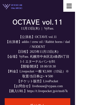
LIVE HOUSE & BAR
VyPass. SAPPORO
OCTAVE vol.11
11月13日(木)
  |  
VyPass.
【公演名】OCTAVE vol.11
【出演者】addio / crew oil / Rabbit horns / dad
/ NODENT
【日程】2025年11月13日(木)
【会場】VyPass. 札幌市中央区北4条西6丁目
1-1 エターナルパンセB1
【開場/開演】18:00/18:30
【料金】Livepocket 一般 ¥2,600（1D込）※
取置/当日券は+￥500
【チケット販売】LivePocket
【お問合せ】livehouse@vypass.com
【購入URL】https://t.livepocket.jp/e/mob7k