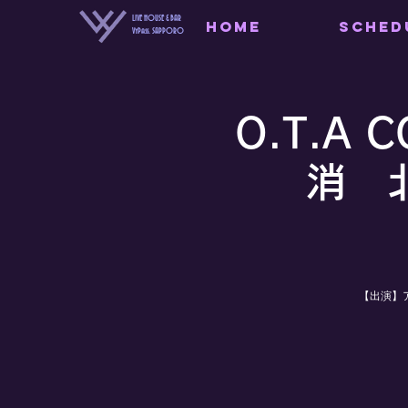
LIVE HOUSE & BAR
HOME
SCHED
VyPass. SAPPORO
O.T.A
消 
【出演】アー