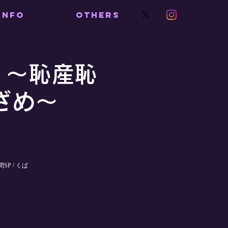
INFO
OTHERS
8 ～恥産恥
ざめ～
SP / くぱ