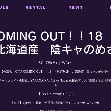
ULE
RENTAL
NEWS
 COMING OUT！！1
北海道産 陰キャのめ
8月17日(日)
  |  
VyPass.
【公演名】O.T.A COMING OUT！！18 ～恥産恥消 北海道産 陰キャのめざめ～
ルグレイ / 機動戦士YARANAIKA / freiheit / hizumiの国のアリス / 空講すまぶら時間
ぁ
【日程】2025年8月17日(日)
【会場】VyPass. 札幌市中央区北4条西6丁目1-1 エターナルパンセB1