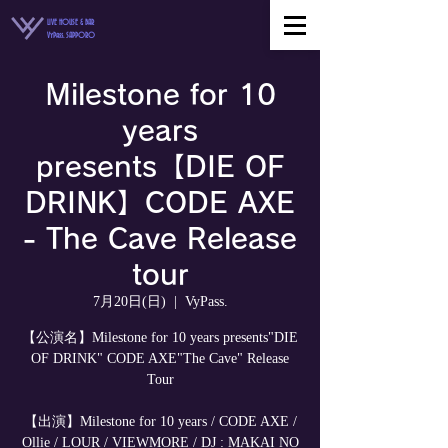
LIVE HOUSE & BAR
VyPass. SAPPORO
Milestone for 10
years
presents【DIE OF
DRINK】CODE AXE
- The Cave Release
tour
7月20日(日)
  |  
VyPass.
【公演名】Milestone for 10 years presents"DIE
OF DRINK" CODE AXE"The Cave" Release
Tour
【出演】Milestone for 10 years / CODE AXE /
Ollie / LOUR / VIEWMORE / DJ : MAKAI NO