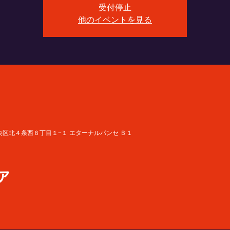
受付停止
他のイベントを見る
道札幌市中央区北４条西６丁目１−１ エターナルパンセ Ｂ１
ア