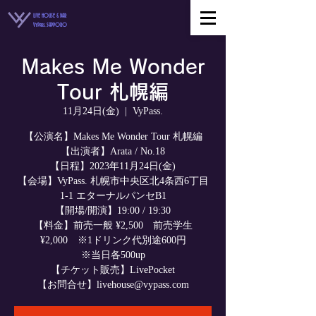
LIVE HOUSE & BAR
VyPass. SAPPORO
Makes Me Wonder
Tour 札幌編
11月24日(金)
  |  
VyPass.
【公演名】Makes Me Wonder Tour 札幌編
【出演者】Arata / No.18
【日程】2023年11月24日(金)
【会場】VyPass. 札幌市中央区北4条西6丁目
1-1 エターナルパンセB1
【開場/開演】19:00 / 19:30
【料金】前売一般 ¥2,500 前売学生
¥2,000 ※1ドリンク代別途600円
※当日各500up
【チケット販売】LivePocket
【お問合せ】livehouse@vypass.com