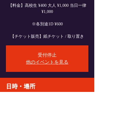
【料金】高校生 ¥400 大人 ¥1,000 当日一律
¥1,000
※各別途1D ¥600
【チケット販売】紙チケット / 取り置き
受付停止
他のイベントを見る
日時・場所
2025年1月25日 16:30
VyPass., 日本、〒060-0004 北海道札幌市中央
区北４条西６丁目１−１ エターナルパンセ
Ｂ１
イベントをシェア