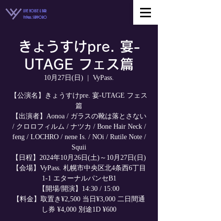
LIVE HOUSE & BAR
VyPass. SAPPORO
きょうすけpre. 宴-
UTAGE フェス篇
10月27日(日)
  |  
VyPass.
【公演名】きょうすけpre. 宴-UTAGE フェス
篇
【出演者】Aonoa / ガラスの靴は落とさない
/ クロロフィルム / ナツカ / Bone Hair Neck /
feng / LOCHRO / nene Is. / NOi / Rutile Note /
Squii
【日程】2024年10月26日(土)～10月27日(日)
【会場】VyPass. 札幌市中央区北4条西6丁目
1-1 エターナルパンセB1
【開場/開演】14:30 / 15:00
【料金】取置き¥2,500 当日¥3,000 二日間通
し券 ¥4,000 別途1D ¥600