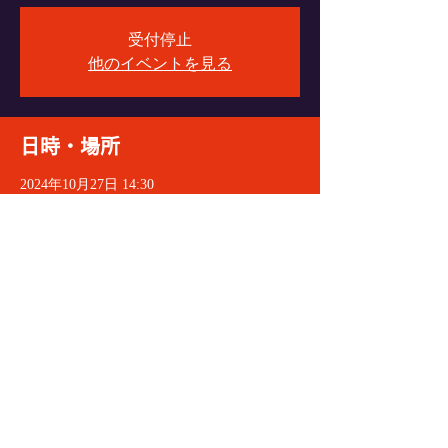
受付停止
他のイベントを見る
日時・場所
2024年10月27日 14:30
VyPass., 〒060-0004 北海道札幌市中央区北４
条西６丁目１−１ エターナルパンセ Ｂ１
イベントをシェア
© 2021 VeryGoodDoctorRecords
All Rights Reserved.