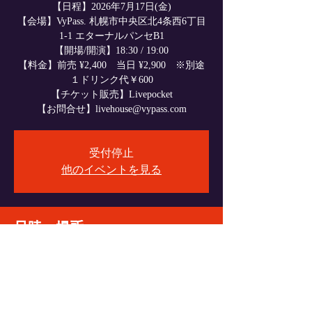
【日程】2026年7月17日(金)
【会場】VyPass. 札幌市中央区北4条西6丁目
1-1 エターナルパンセB1
【開場/開演】18:30 / 19:00
【料金】前売 ¥2,400 当日 ¥2,900 ※別途
１ドリンク代￥600
【チケット販売】Livepocket
【お問合せ】livehouse@vypass.com
受付停止
他のイベントを見る
日時・場所
2026年7月17日 18:30
VyPass., 〒060-0004 北海道札幌市中央区北４
条西６丁目１−１ エターナルパンセ Ｂ１