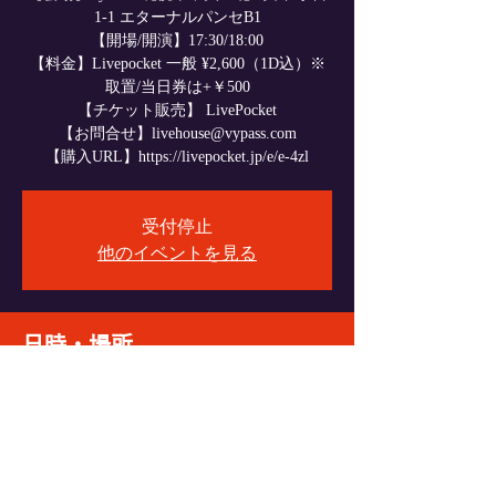
1-1 エターナルパンセB1
【開場/開演】17:30/18:00
【料金】Livepocket 一般 ¥2,600（1D込）※
取置/当日券は+￥500
【チケット販売】 LivePocket
【お問合せ】livehouse@vypass.com
【購入URL】https://livepocket.jp/e/e-4zl
受付停止
他のイベントを見る
日時・場所
2026年7月20日 17:30
VyPass., 〒060-0004 北海道札幌市中央区北４
条西６丁目１−１ エターナルパンセ Ｂ１
イベントをシェア