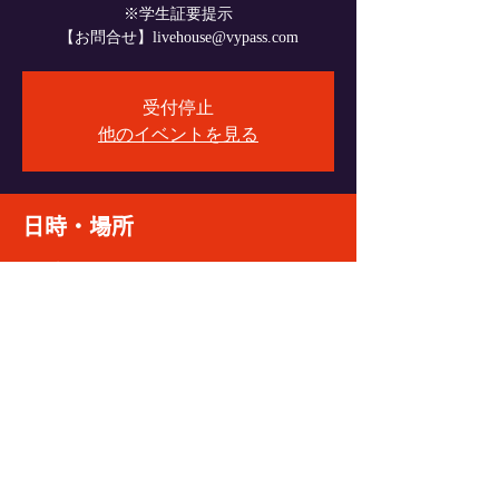
※学生証要提示
【お問合せ】livehouse@vypass.com
受付停止
他のイベントを見る
日時・場所
2024年8月09日 18:30
VyPass., 〒060-0004 北海道札幌市中央区北４
条西６丁目１−１ エターナルパンセ Ｂ１
イベントをシェア