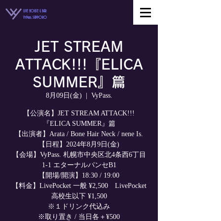
LIVE HOUSE & BAR
VyPass. SAPPORO
JET STREAM
ATTACK!!!『ELICA
SUMMER』篇
8月09日(金)
  |  
VyPass.
【公演名】JET STREAM ATTACK!!!
『ELICA SUMMER』篇
【出演者】Arata / Bone Hair Neck / nene Is.
【日程】2024年8月9日(金)
【会場】VyPass. 札幌市中央区北4条西6丁目
1-1 エターナルパンセB1
【開場/開演】18:30 / 19:00
【料金】LivePocket 一般 ¥2,500 LivePocket
高校生以下 ¥1,500
※１ドリンク代込み
※取り置き / 当日各＋¥500