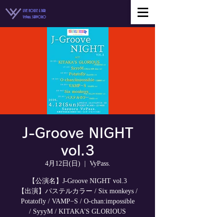
LIVE HOUSE & BAR
VyPass. SAPPORO
J-Groove NIGHT
vol.3
4月12日(日)
  |  
VyPass.
【公演名】J-Groove NIGHT vol.3
【出演】パステルカラー / Six monkeys /
Potatofly / VAMP−S / O-chan:impossible
/ SyyyM / KITAKA'S GLORIOUS