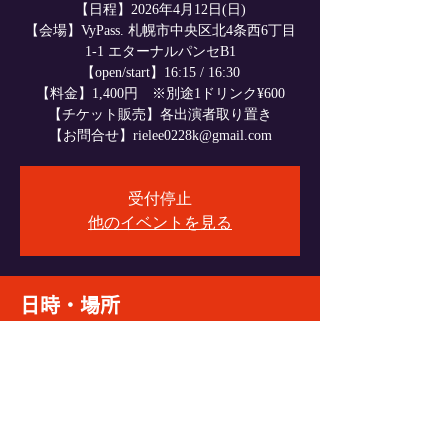
【日程】2026年4月12日(日)
【会場】VyPass. 札幌市中央区北4条西6丁目
1-1 エターナルパンセB1
【open/start】16:15 / 16:30
【料金】1,400円 ※別途1ドリンク¥600
【チケット販売】各出演者取り置き
【お問合せ】rielee0228k@gmail.com
受付停止
他のイベントを見る
日時・場所
2026年4月12日 16:15
VyPass., 日本、〒060-0004 北海道札幌市中央
区北４条西６丁目１−１ エターナルパンセ
Ｂ１