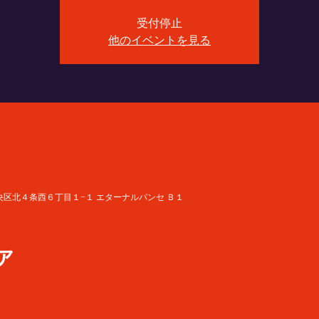
受付停止
他のイベントを見る
道札幌市中央区北４条西６丁目１−１ エターナルパンセ Ｂ１
ア