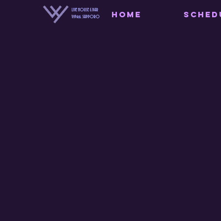
LIVE HOUSE & BAR
HOME
SCHED
VyPass. SAPPORO
【