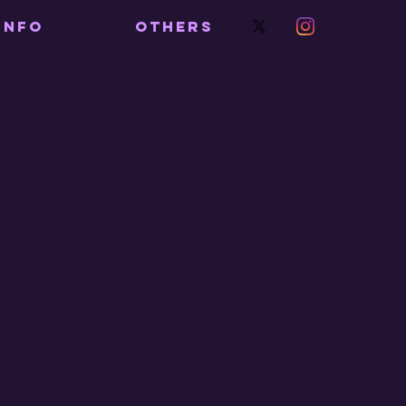
INFO
OTHERS
2】