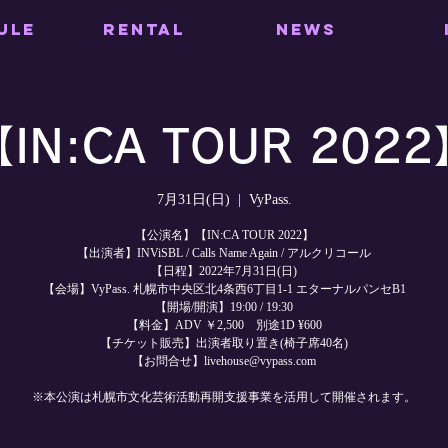
ULE
RENTAL
NEWS
IN:CA TOUR 202
7月31日(日)
  |  
VyPass.
【公演名】【IN:CA TOUR 2022】
【出演者】INViSBL / Calls Name Again / アルクリコール
【日程】2022年7月31日(日)
【会場】VyPass. 札幌市中央区北4条西6丁目1-1 エターナルパンセB1
【開場/開演】19:00 / 19:30
【料金】ADV ￥2,500 別途1D ¥600
【チケット販売】出演者取り置き(椅子席40名)
【お問合せ】livehouse@vypass.com
※本公演は札幌市文化芸術活動再開支援事業を活用して開催されます。