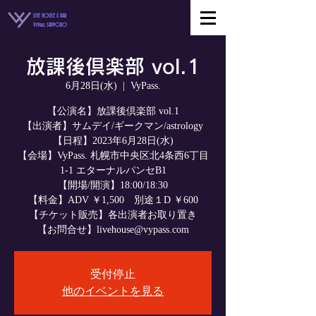
LIVE HOUSE & BAR
VyPass. SAPPORO
放課後倶楽部 vol.1
6月28日(水)
  |  
VyPass.
【公演名】放課後倶楽部 vol.1
【出演者】サムデイ/ギークマン/astrology
【日程】2023年6月28日(水)
【会場】VyPass. 札幌市中央区北4条西6丁目
1-1 エターナルパンセB1
【開場/開演】18:00/18:30
【料金】ADV ￥1,500 別途１D ￥600
【チケット販売】各出演者お取り置き
【お問合せ】livehouse@vypass.com
受付停止
他のイベントを見る