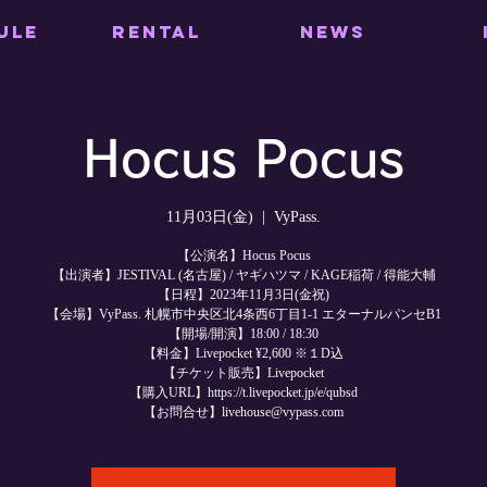
ULE
RENTAL
NEWS
Hocus Pocus
11月03日(金)
  |  
VyPass.
【公演名】Hocus Pocus
【出演者】JESTIVAL (名古屋) / ヤギハツマ / KAGE稲荷 / 得能大輔
【日程】2023年11月3日(金祝)
【会場】VyPass. 札幌市中央区北4条西6丁目1-1 エターナルパンセB1
【開場/開演】18:00 / 18:30
【料金】Livepocket ¥2,600 ※１D込
【チケット販売】Livepocket
【購入URL】https://t.livepocket.jp/e/qubsd
【お問合せ】livehouse@vypass.com