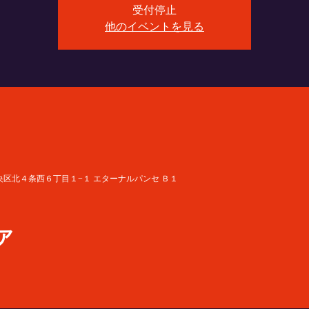
受付停止
他のイベントを見る
道札幌市中央区北４条西６丁目１−１ エターナルパンセ Ｂ１
ア