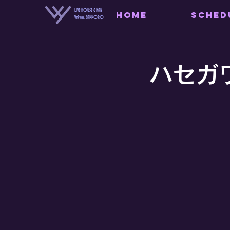
LIVE HOUSE & BAR
HOME
SCHED
VyPass. SAPPORO
ハセガ