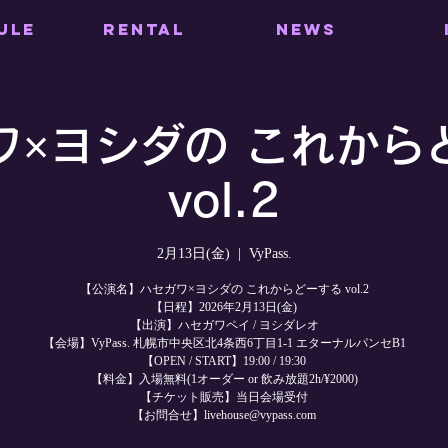
ULE
RENTAL
NEWS
ワ×ヨシダの これから
vol.2
2月13日(金)
  |  
VyPass.
【公演名】ハセガワ×ヨシダの これからどーする vol.2
【日程】2026年2月13日(金)
【出演】ハセガワペイ / ヨシダレオ
【会場】VyPass. 札幌市中央区北4条西6丁目1-1 エターナルパンセB1
【OPEN / START】19:00 / 19:30
【料金】入場無料(1オーダー or 飲み放題2h/¥2000)
【チケット販売】当日会場受付
【お問合せ】livehouse@vypass.com