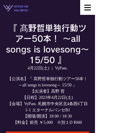
LIVE HOUSE & BAR
VyPass. SAPPORO
『 髙野哲単独行動ツ
アー50本！ ～all
songs is lovesong～
15/50 』
4月22日(土)
  |  
VyPass.
【公演名】『 髙野哲単独行動ツアー50本！
～all songs is lovesong～ 15/50 』
【出演者】高野 哲
【日程】2023年4月22日(土)
【会場】VyPass. 札幌市中央区北4条西6丁目
1-1 エターナルパンセB1
【開場/開演】18:00 / 18:30
【料金】前売 ￥5,000 ※別１D ¥600