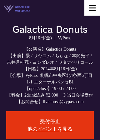
LIVE HOUSE & BAR
VyPass. SAPPORO
Galactica Donuts
8月16日(金)
  |  
VyPass.
【公演名】Galactica Donuts
【出演】景 / サヤコム / ちぃな / 本間光平 /
吉井月桂冠 / ヨシダレオ / ワタナベリコール
【日程】2024年8月16日(金)
【会場】VyPass. 札幌市中央区北4条西6丁目
1-1 エターナルパンセB1
【open/close】19:00 / 23:00
【料金】2drink込み ¥2,000 ※当日会場受付
【お問合せ】livehouse@vypass.com
受付停止
他のイベントを見る