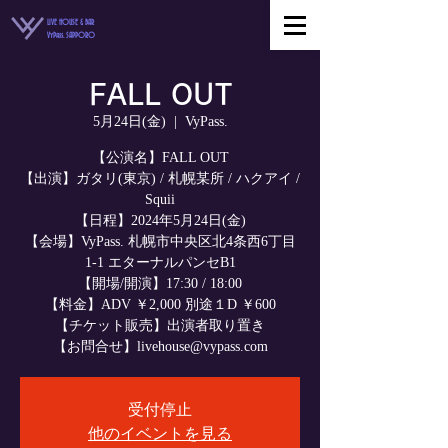
LIVE HOUSE & BAR
VyPass. SAPPORO
FALL OUT
5月24日(金)
  |  
VyPass.
【公演名】FALL OUT
【出演】ガタリ(東京) / 札幌某所 / ハクアイ /
Squii
【日程】2024年5月24日(金)
【会場】VyPass. 札幌市中央区北4条西6丁目
1-1 エターナルパンセB1
【開場/開演】17:30 / 18:00
【料金】ADV ￥2,000 別途１D ￥600
【チケット販売】出演者取り置き
【お問合せ】livehouse@vypass.com
受付停止
他のイベントを見る