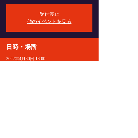
受付停止
他のイベントを見る
日時・場所
2022年4月30日 18:00
VyPass., 〒060-0004 北海道札幌市中央区北４
条西６丁目１−１ エターナルパンセ Ｂ１
イベントをシェア
© 2021 VeryGoodDoctorRecords
All Rights Reserved.