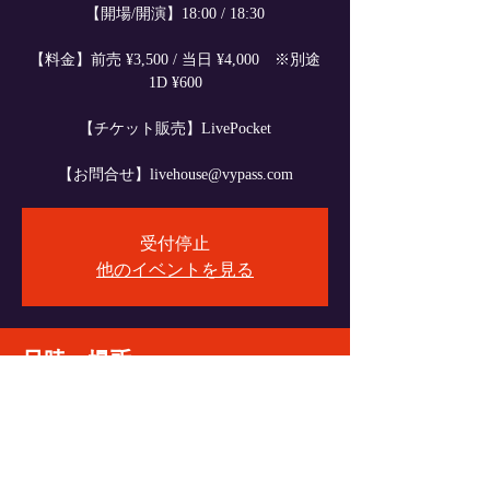
【開場/開演】18:00 / 18:30
【料金】前売 ¥3,500 / 当日 ¥4,000 ※別途
1D ¥600
【チケット販売】LivePocket
【お問合せ】livehouse@vypass.com
受付停止
他のイベントを見る
日時・場所
2025年5月16日 18:00
VyPass., 〒060-0004 北海道札幌市中央区北４
条西６丁目１−１ エターナルパンセ Ｂ１