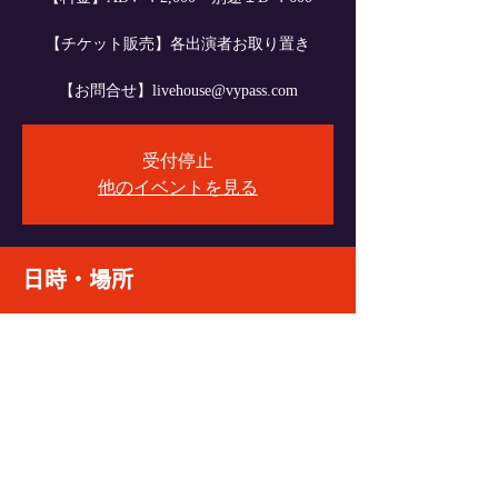
【チケット販売】各出演者お取り置き
【お問合せ】livehouse@vypass.com
受付停止
他のイベントを見る
日時・場所
2025年1月31日 18:00
VyPass., 日本、〒060-0004 北海道札幌市中央
区北４条西６丁目１−１ エターナルパンセ
Ｂ１
イベントをシェア