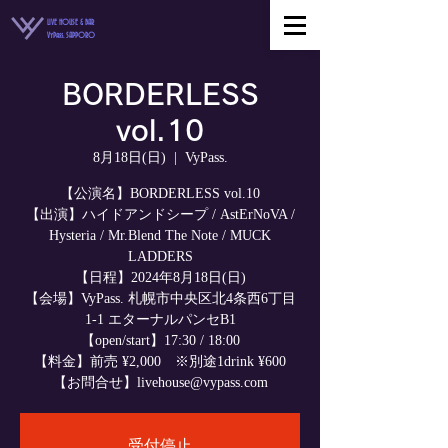
LIVE HOUSE & BAR
VyPass. SAPPORO
BORDERLESS
vol.10
8月18日(日)
  |  
VyPass.
【公演名】BORDERLESS vol.10
【出演】ハイドアンドシープ / AstErNoVA /
Hysteria / Mr.Blend The Note / MUCK
LADDERS
【日程】2024年8月18日(日)
【会場】VyPass. 札幌市中央区北4条西6丁目
1-1 エターナルパンセB1
【open/start】17:30 / 18:00
【料金】前売 ¥2,000 ※別途1drink ¥600
【お問合せ】livehouse@vypass.com
受付停止