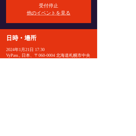
受付停止
他のイベントを見る
日時・場所
2024年1月21日 17:30
VyPass., 日本、〒060-0004 北海道札幌市中央
区北４条西６丁目１−１ エターナルパンセ
Ｂ１
イベントをシェア
© 2021 VeryGoodDoctorRecords
All Rights Reserved.