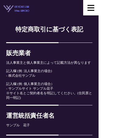
LIVE HOUSE & BAR
VyPass. SAPPORO
特定商取引に基づく表記
販売業者
法人事業主と個人事業主によって記載方法が異なります
記入欄 (例: 法人事業主の場合)
- 株式会社サンプル
記入欄 (例: 個人事業主の場合）
- サンプルサイト サンプル花子
※サイト名とご契約者名を明記してください。(住民票と
同一明記)
運営統括責任者名
サンプル 花子