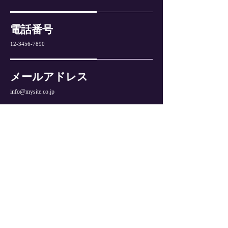
電話番号
12-3456-7890
メールアドレス
info@mysite.co.jp
返品・交換・キャンセル等
返品期限：商品到着より7日以内
返品時の送料負担：初期不良の場合は当店負担、お客様
都合の場合はお客様にて送料をご負担ください。
資格・免許
古物商許可証 第••••号 東京都公安委員会